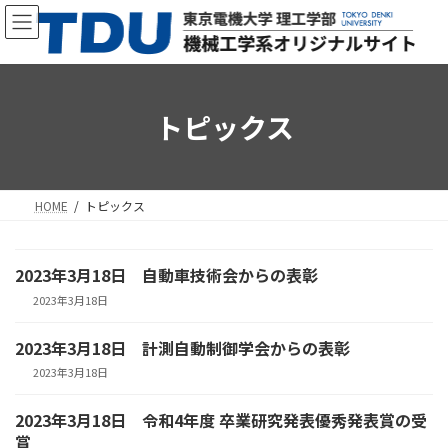
コ
ナ
ン
ビ
テ
ゲ
ン
ー
ツ
シ
へ
ョ
トピックス
ス
ン
キ
に
ッ
移
プ
動
HOME
トピックス
2023年3月18日 自動車技術会からの表彰
2023年3月18日
2023年3月18日 計測自動制御学会からの表彰
2023年3月18日
2023年3月18日 令和4年度 卒業研究発表優秀発表賞の受
賞