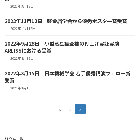
2023年3月18日
2022年11月12日 軽金属学会から優秀ポスター賞受賞
2022年11月12日
2022年9月28日 小型惑星探査機の打上げ実証実験
ARLISSにおける受賞
2022年8月28日
2022年3月15日 日本機械学会 若手優秀講演フェロー賞
受賞
2022年3月15日
投
固
固
«
1
2
定
定
稿
ペ
ペ
の
ー
ー
ジ
ジ
研究室一覧