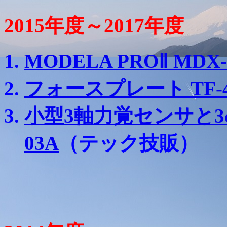
2015年度～2017年度
MODELA PROⅡ MDX-
フォースプレート TF-4
小型3軸力覚センサと3ch
03A
（テック技販）