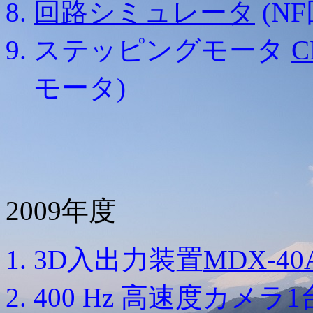
回路シミュレータ
(N
ステッピングモータ
C
モータ)
2009年度
3D入出力装置
MDX-40
400 Hz 高速度カメ