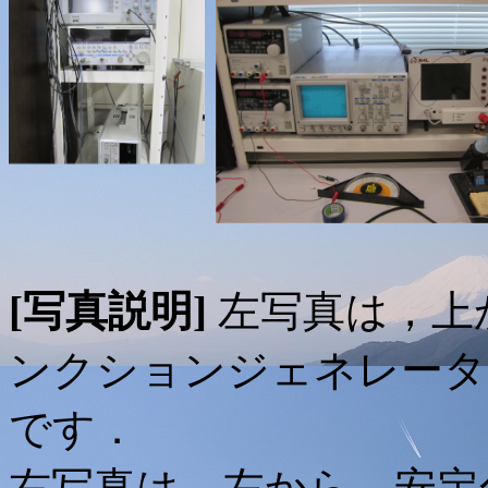
[写真説明]
左写真は，上
ンクションジェネレータ
です．
右写真は，左から，安定