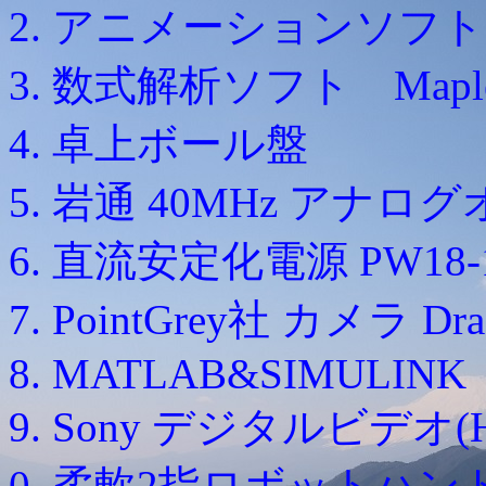
アニメーションソフト Lig
数式解析ソフト Maple
卓上ボール盤
岩通 40MHz アナロ
直流安定化電源 PW18-1.3
PointGrey社 カメラ Drago
MATLAB&SIMULINK
Sony デジタルビデオ(H
柔軟2指ロボットハン