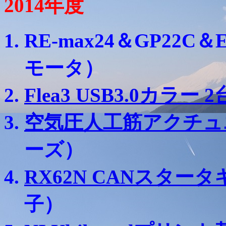
2014年度
RE-max24＆GP22C＆
モータ）
Flea3 USB3.0カラー 2
空気圧人工筋アクチュエ
ーズ）
RX62N CANスター
子）