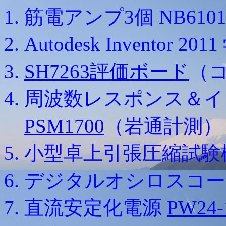
筋電アンプ3個 NB610
Autodesk Inventor
SH7263評価ボード
（
周波数レスポンス＆イ
PSM1700
（岩通計測）
小型卓上引張圧縮試験
デジタルオシロスコ
直流安定化電源
PW24-