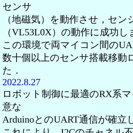
センサ
（地磁気）を動作させ，センシン
（VL53L0X）の動作に成功
この環境で両マイコン間のUA
数十個以上のセンサ搭載移動
た．
2022.8.27
ロボット制御に最適のRX系
意な
ArduinoとのUART通信が確
これにより，I2Cのチャネル